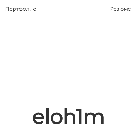
Портфолио
Резюме
eloh1m